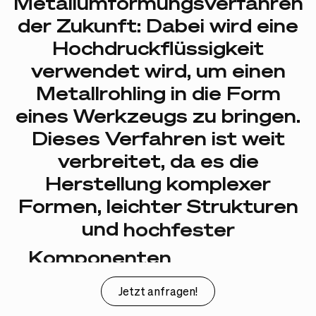
Metallumformungsverfahren
der
Zukunft:
Dabei
wird
eine
Hochdruckflüssigkeit
verwendet
wird,
um
einen
Metallrohling
in
die
Form
eines
Werkzeugs
zu
bringen.
Dieses
Verfahren
ist
weit
verbreitet,
da
es
die
Herstellung
komplexer
Formen,
leichter
Strukturen
und
hochfester
Komponenten
ermöglicht.
Jetzt anfragen!