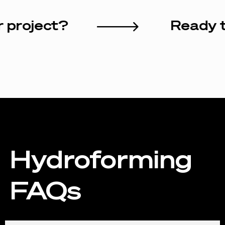
 your project?
Rea
Hydroforming
FAQs