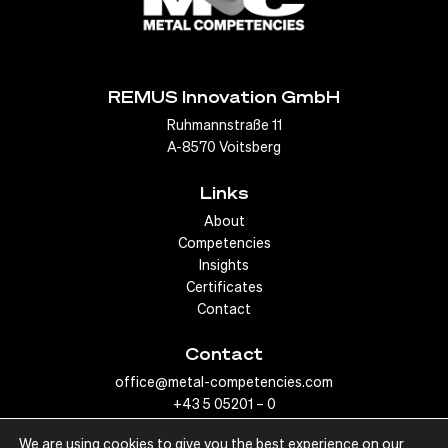
Fahrverhalten und geringerem Kraftstoffverbrauch
beiträgt.
REMUS Innovation GmbH
Mehr zu Auspuffanlagen
Ruhmannstraße 11
A-8570 Voitsberg
Links
About
Competencies
Insights
Certificates
Contact
Contact
office@metal-competencies.com
+43 5 05201 – 0
We are using cookies to give you the best experience on our