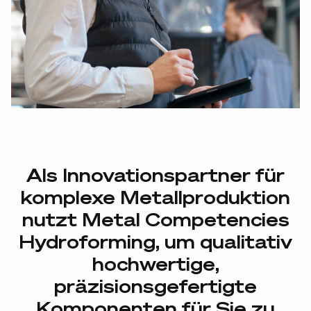
Als
Innovationspartner
für
komplexe
Metallproduktion
nutzt
Metal
Competencies
Hydroforming,
um
qualitativ
hochwertige,
präzisionsgefertigte
Komponenten
für
Sie
zu